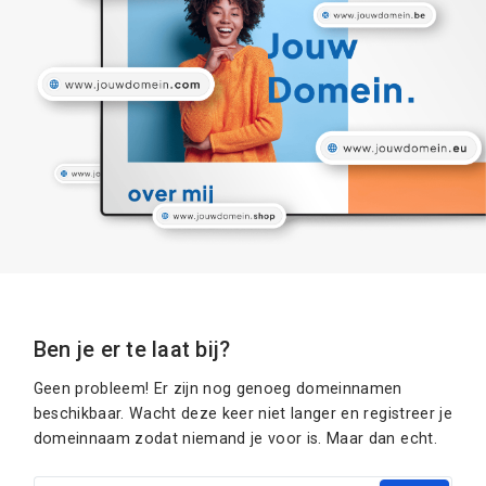
Ben je er te laat bij?
Geen probleem! Er zijn nog genoeg domeinnamen
beschikbaar. Wacht deze keer niet langer en registreer je
domeinnaam zodat niemand je voor is. Maar dan echt.