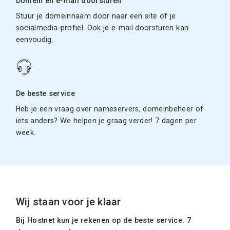
Domein en e-mail doorsturen
Stuur je domeinnaam door naar een site of je
socialmedia-profiel. Ook je e-mail doorsturen kan
eenvoudig.
De beste service
Heb je een vraag over nameservers, domeinbeheer of
iets anders? We helpen je graag verder! 7 dagen per
week.
Wij staan voor je klaar
Bij Hostnet kun je rekenen op de beste service. 7